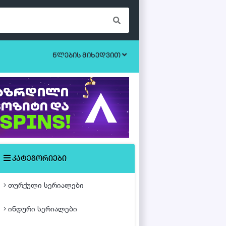
წლების მიხედვით
ბოევიკი
უკრაინული სერიალები
ეროტიული
ისტორიული
მისტიკა
კატეგორიები
მძაფრ-სიუჟეტიანი
თურქული სერიალები
საოჯახო
ინდური სერიალები
თურქული ფილმები