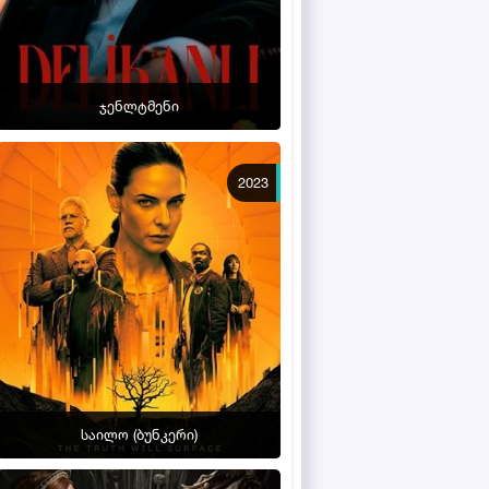
ჯენლტმენი
2023
საილო (ბუნკერი)