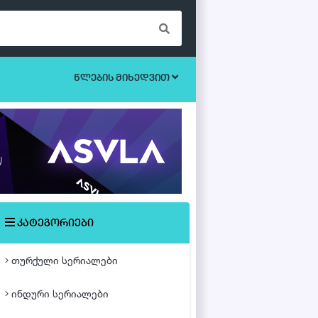
წლების მიხედვით
ბოევიკი
უკრაინული სერიალები
ეროტიული
ისტორიული
მისტიკა
კატეგორიები
მძაფრ-სიუჟეტიანი
თურქული სერიალები
საოჯახო
ინდური სერიალები
თურქული ფილმები