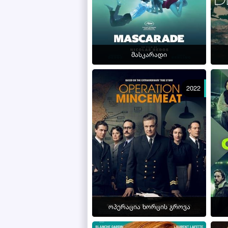
მასკარადი
2022
ოპერაცია ხორცის გროვა