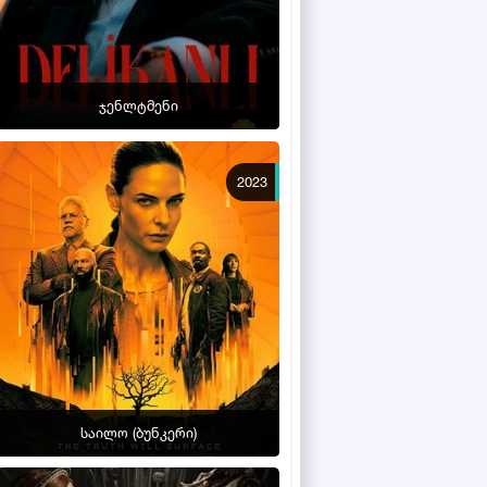
ჯენლტმენი
2023
საილო (ბუნკერი)