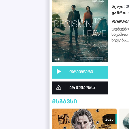
წელი:
2
ჟანრი:
ფილმის
დეტექტი
საგამოძ
ხვდება..
თრეილერი
არ მუშაობს?
მსგავსი
2025