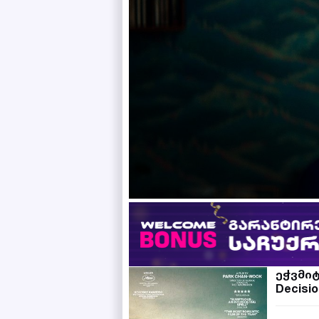
ეჭვმი
Decisio