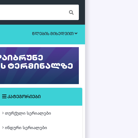
წლების მიხედვით
ბოევიკი
უკრაინული სერიალები
ეროტიული
ისტორიული
მისტიკა
კატეგორიები
მძაფრ-სიუჟეტიანი
თურქული სერიალები
საოჯახო
ინდური სერიალები
თურქული ფილმები