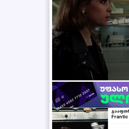
გააფთ
Frantic