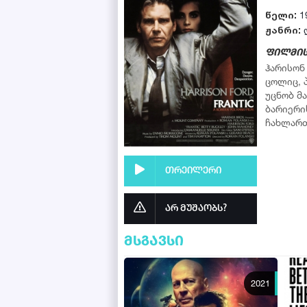
წელი:
1
ჟანრი:
ფილმის
ჰარისონ
ცოლიც, 
უცნობ მ
ბარიერი
ჩახლართ
თრეილერი
არ მუშაობს?
მსგავსი
2021