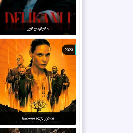
ჯენლტმენი
2023
საილო (ბუნკერი)