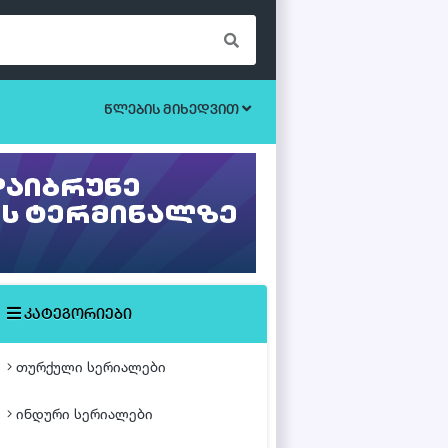
წლების მიხედვით
ბოევიკი
უკრაინული სერიალები
ეროტიული
ისტორიული
მისტიკა
კატეგორიები
მძაფრ-სიუჟეტიანი
თურქული სერიალები
საოჯახო
ინდური სერიალები
თურქული ფილმები