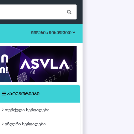
წლების მიხედვით
ბოევიკი
უკრაინული სერიალები
ეროტიული
ისტორიული
მისტიკა
კატეგორიები
მძაფრ-სიუჟეტიანი
თურქული სერიალები
საოჯახო
ინდური სერიალები
თურქული ფილმები