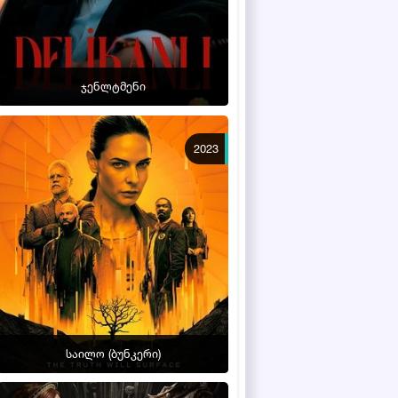
ჯენლტმენი
2023
საილო (ბუნკერი)