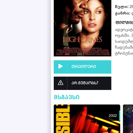
წელი:
2
ჟანრი:
ფილმის
ადვოკატ
ოჯახში.
საიდუმლ
ჩადენაშ
ტრიბუნა
თრეილერი
არ მუშაობს?
მსგავსი
2002