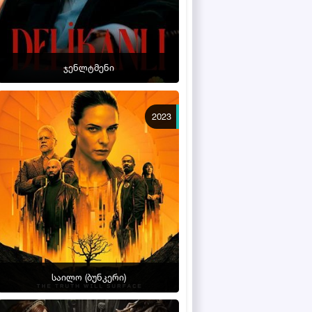
ჯენლტმენი
2023
საილო (ბუნკერი)