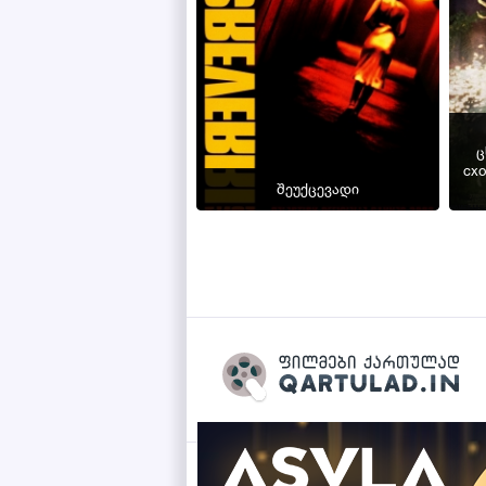
ც
cxo
შეუქცევადი
" title="ველური სამხრეთის ცხოველები | veluri samxretis cxovelebi 
Qartulad.in © 2026