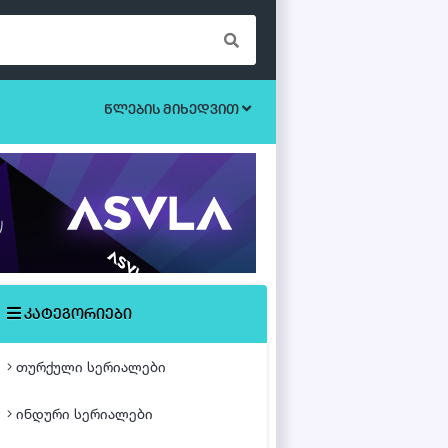
წლების მიხედვით
ბოევიკი
უკრაინული სერიალები
ეროტიული
ისტორიული
მისტიკა
კატეგორიები
მძაფრ-სიუჟეტიანი
თურქული სერიალები
საოჯახო
ინდური სერიალები
თურქული ფილმები