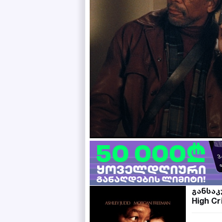
განსა
High C