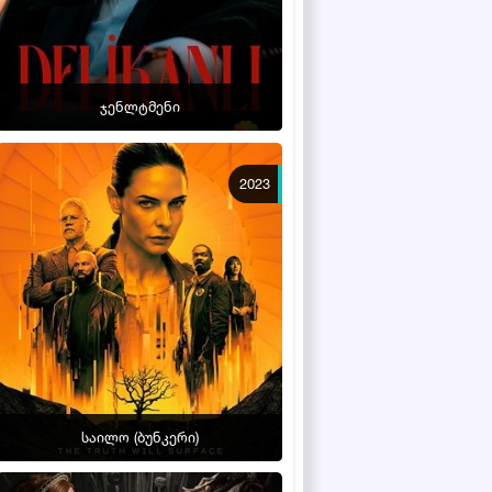
ჯენლტმენი
2023
საილო (ბუნკერი)