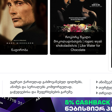
როგორც წყალი
შოკოლადისთვის | rogorc wyali
shokoladistvis | Like Water for
ნადირობა
Chocolate
უყურეთ ქართულად გახმოვანებულ ფილმებს,
ანიმეე
ანიმეს და სერიალებს კომფორტულად,
თურქულ
გაჭედვებისა და შეფერხებების გარეშე.
თრეილ
ᲙᲝᲜᲢᲐᲥᲢᲘ