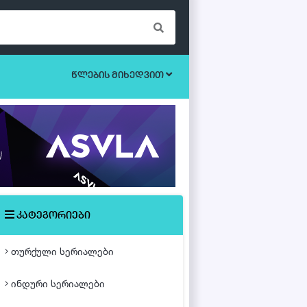
წლების მიხედვით
ბოევიკი
უკრაინული სერიალები
ეროტიული
ისტორიული
მისტიკა
კატეგორიები
მძაფრ-სიუჟეტიანი
თურქული სერიალები
საოჯახო
ინდური სერიალები
თურქული ფილმები