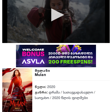
მულანი
Mulan
წელი:
2020
ჟანრი:
დრამა
/
სათავგადასავლო
/
საოჯახო
/
2020 წლის ფილმები