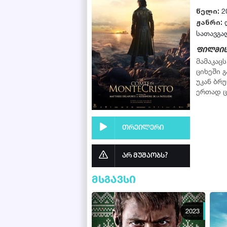
წელი:
2
ჟანრი:
სათავგა
ფილმის
მამაკაც
ციხეში 
უკან ბრ
ერთად ც
თრეილერი
არ მუშაობს?
მსგავსი
2023