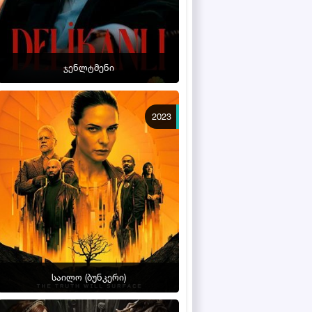
ჯენლტმენი
2023
საილო (ბუნკერი)