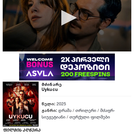
მძინარე
Uykucu
წელი:
2025
ჟანრი:
დრამა
/
თრილერი
/
მძაფრ-
სიუჟეტიანი
/
თურქული ფილმები
ფილმის აღწერა