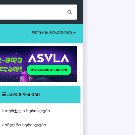
წლების მიხედვით
ბოევიკი
უკრაინული სერიალები
ეროტიული
ისტორიული
მისტიკა
კატეგორიები
მძაფრ-სიუჟეტიანი
თურქული სერიალები
საოჯახო
ინდური სერიალები
თურქული ფილმები