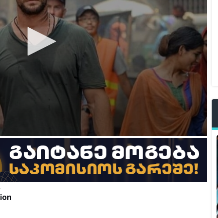
ა
ion