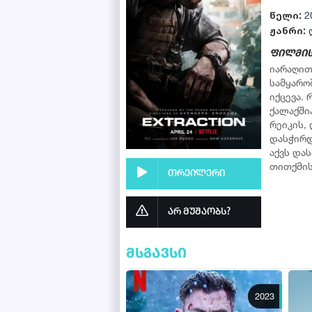
წელი:
2
ჟანრი:
ფილმის
იარაღით
სამყარო
იქცევა.
ქალაქში
რეიკის,
დასჭირდ
აქვს და
თითქმის
თრეილერი
არ მუშაობს?
მსგავსი
2023