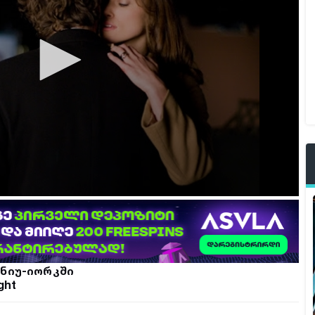
 ნიუ-იორკში
ght