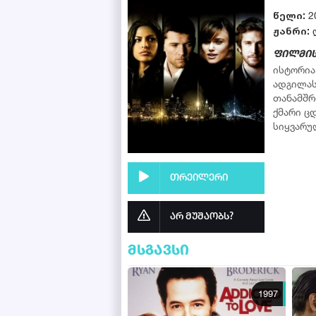
წელი:
2
ჟანრი:
ფილმის
ისტორია
ადგილას 
თანამშრ
ქმარი ც
სიყვარუ
თრეილერი
არ მუშაობს?
მსგავსი
1997