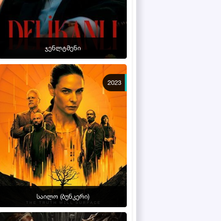
ჯენლტმენი
2023
საილო (ბუნკერი)