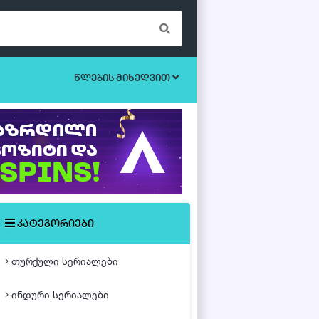
წლების მიხედვით
ბოევიკი
უკრაინული სერიალები
ეროტიული
ისტორიული
მისტიკა
კატეგორიები
მძაფრ-სიუჟეტიანი
თურქული სერიალები
საოჯახო
ინდური სერიალები
თურქული ფილმები