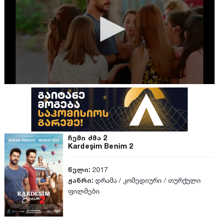
ჩემი ძმა 2
Kardeşim Benim 2
წელი:
2017
ჟანრი:
დრამა
/
კომედიური
/
თურქული
ფილმები