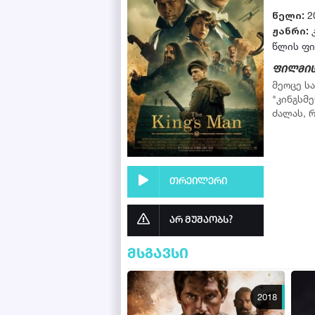
წელი:
2
ჟანრი:
წლის ფ
ფილმის
მეოცე ს
"კინგსმ
ძალას, 
თრეილერი
არ მუშაობს?
მსგავსი
2018