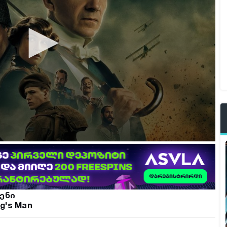
ენი
ng's Man