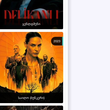
ჯენლტმენი
2023
საილო (ბუნკერი)