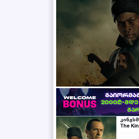
კინგსმ
The Ki