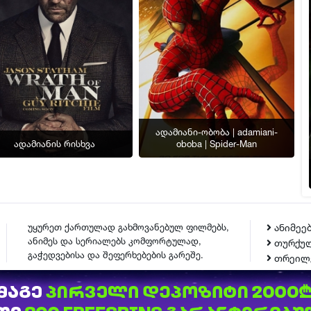
ადამიანი-ობობა | adamiani-
ადამიანის რისხვა
oboba | Spider-Man
უყურეთ ქართულად გახმოვანებულ ფილმებს,
ანიმეე
ანიმეს და სერიალებს კომფორტულად,
თურქულ
გაჭედვებისა და შეფერხებების გარეშე.
თრეილ
ᲙᲝᲜᲢᲐᲥᲢᲘ