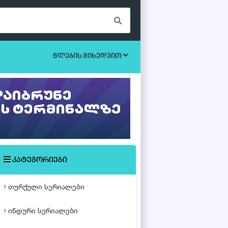
წლების მიხედვით
ბოევიკი
უკრაინული სერიალები
ეროტიული
ისტორიული
მისტიკა
კატეგორიები
მძაფრ-სიუჟეტიანი
თურქული სერიალები
საოჯახო
ინდური სერიალები
თურქული ფილმები