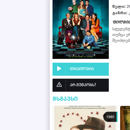
წელი:
2
ჟანრი:
ფილმის
სტუდენტ
თუმცა ე
შეიძლებ
თრეილერი
არ მუშაობს?
მსგავსი
1985