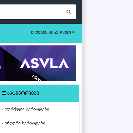
წლების მიხედვით
ბოევიკი
უკრაინული სერიალები
ეროტიული
ისტორიული
მისტიკა
კატეგორიები
მძაფრ-სიუჟეტიანი
თურქული სერიალები
საოჯახო
ინდური სერიალები
თურქული ფილმები