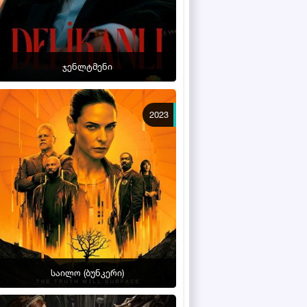
ჯენლტმენი
2023
საილო (ბუნკერი)