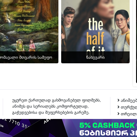
მომავალი მთვარის სამეფო
ნახევარი
უყურეთ ქართულად გახმოვანებულ ფილმებს,
ანიმეე
ანიმეს და სერიალებს კომფორტულად,
თურქულ
გაჭედვებისა და შეფერხებების გარეშე.
თრეილ
ᲙᲝᲜᲢᲐᲥᲢᲘ