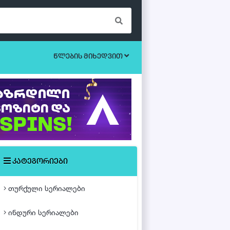
წლების მიხედვით
ბოევიკი
უკრაინული სერიალები
ეროტიული
ისტორიული
მისტიკა
კატეგორიები
მძაფრ-სიუჟეტიანი
თურქული სერიალები
საოჯახო
ინდური სერიალები
თურქული ფილმები