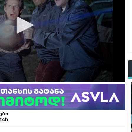
ები
tch