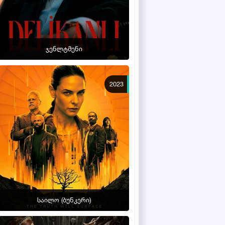
ჯენლტმენი
2023
საილო (ბუნკერი)