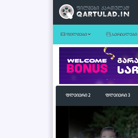
ᲤᲘᲚᲛᲔᲑᲘ
ᲡᲔᲠᲘᲐᲚᲔᲑᲘ
ანიმაციური
სერიალები
დეტექტივი
რუსული სერიალები
ვესტერნი
კომედიური
ფლეიერი 2
ფლეიერი 3
მიუზიკლი
Volume
90%
საბავშვო
საშინელება