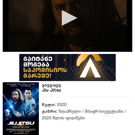
ჯიუჯიცუ
Jiu Jitsu
წელი:
2020
ჟანრი:
ზღაპრული
/
მძაფრ-სიუჟეტიანი
/
2020 წლის ფილმები