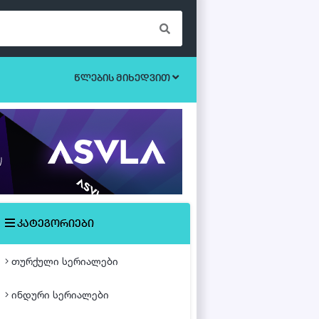
წლების მიხედვით
ბოევიკი
უკრაინული სერიალები
ეროტიული
ისტორიული
მისტიკა
კატეგორიები
მძაფრ-სიუჟეტიანი
თურქული სერიალები
საოჯახო
ინდური სერიალები
თურქული ფილმები