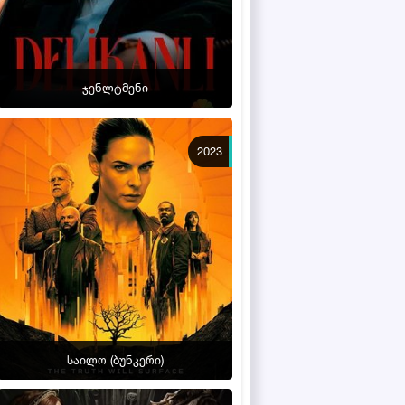
ჯენლტმენი
2023
საილო (ბუნკერი)