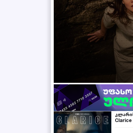
კლარი
Clarice