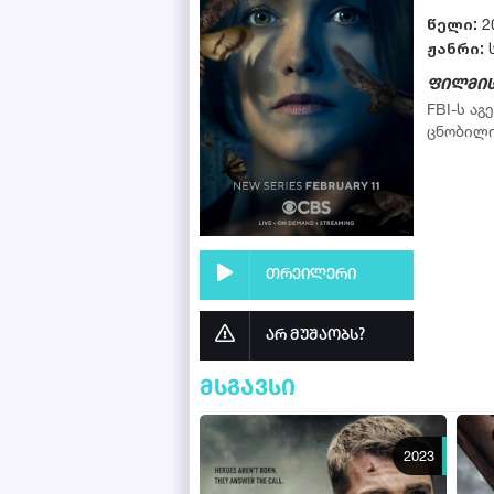
წელი:
2
ჟანრი:
ფილმის
FBI-ს ა
ცნობილი
თრეილერი
არ მუშაობს?
მსგავსი
2023