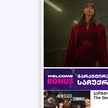
ჯენტლ
The Ge