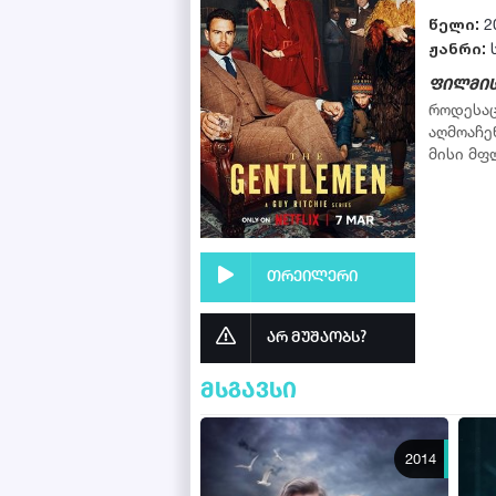
წელი:
2
ჟანრი:
ფილმის
როდესაც
აღმოაჩე
მისი მფ
თრეილერი
არ მუშაობს?
მსგავსი
2014