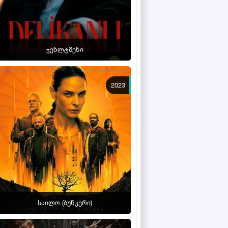
ჯენლტმენი
2023
საილო (ბუნკერი)