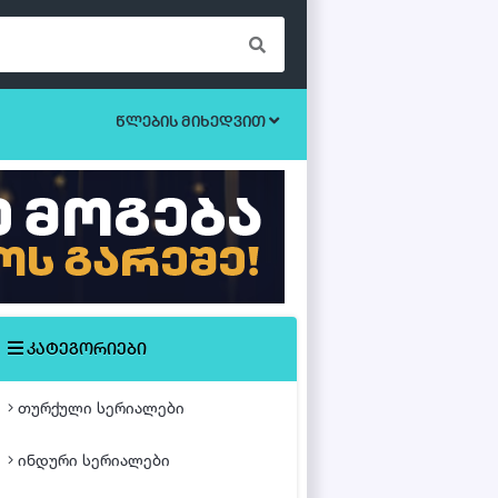
წლების მიხედვით
ბოევიკი
უკრაინული სერიალები
ეროტიული
ისტორიული
მისტიკა
კატეგორიები
მძაფრ-სიუჟეტიანი
თურქული სერიალები
საოჯახო
ინდური სერიალები
თურქული ფილმები