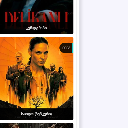
ჯენლტმენი
2023
საილო (ბუნკერი)