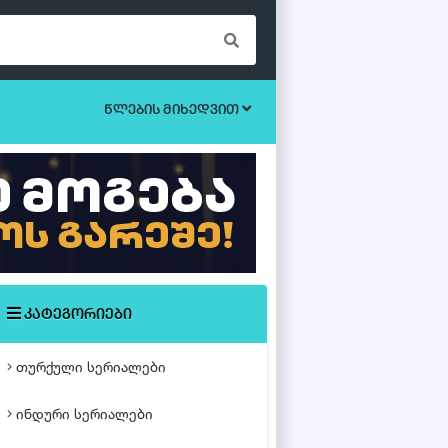
წლების მიხედვით
ბოევიკი
უკრაინული სერიალები
ეროტიული
ისტორიული
მისტიკა
კატეგორიები
მძაფრ-სიუჟეტიანი
თურქული სერიალები
საოჯახო
ინდური სერიალები
თურქული ფილმები