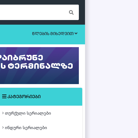
წლების მიხედვით
ბოევიკი
უკრაინული სერიალები
ეროტიული
ისტორიული
მისტიკა
კატეგორიები
მძაფრ-სიუჟეტიანი
თურქული სერიალები
საოჯახო
ინდური სერიალები
თურქული ფილმები