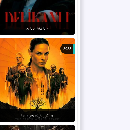
ჯენლტმენი
2023
საილო (ბუნკერი)