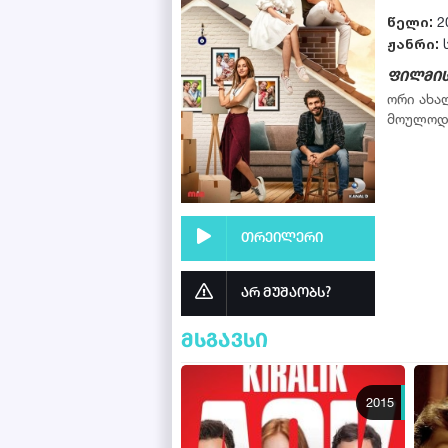
წელი:
2
ჟანრი:
ფილმის
ორი ახა
მოულოდნ
თრეილერი
არ მუშაობს?
მსგავსი
2015