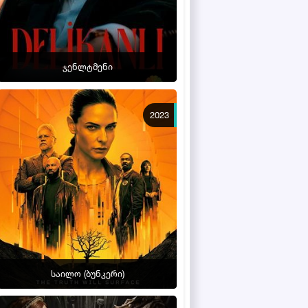
ჯენლტმენი
2023
საილო (ბუნკერი)