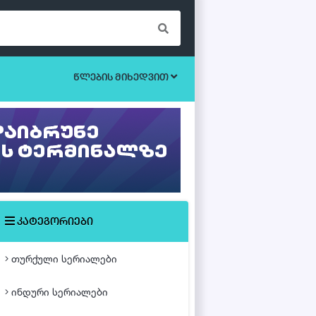
წლების მიხედვით
ბოევიკი
უკრაინული სერიალები
ეროტიული
ისტორიული
მისტიკა
კატეგორიები
მძაფრ-სიუჟეტიანი
თურქული სერიალები
საოჯახო
ინდური სერიალები
თურქული ფილმები