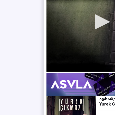
აღსარ
Yurek C