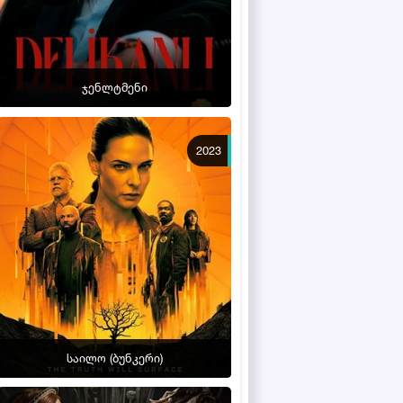
ჯენლტმენი
2023
საილო (ბუნკერი)