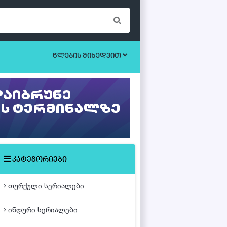
წლების მიხედვით
ბოევიკი
უკრაინული სერიალები
ეროტიული
ისტორიული
მისტიკა
კატეგორიები
მძაფრ-სიუჟეტიანი
თურქული სერიალები
საოჯახო
ინდური სერიალები
თურქული ფილმები