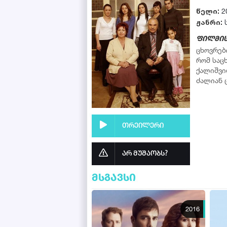
წელი:
2
ჟანრი:
ფილმის
ცხოვრებ
რომ საც
ქალიშვი
ძალიან 
თრეილერი
არ მუშაობს?
მსგავსი
2016