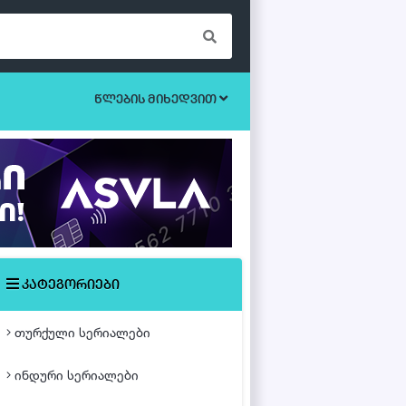
წლების მიხედვით
ბოევიკი
უკრაინული სერიალები
ეროტიული
ისტორიული
მისტიკა
კატეგორიები
მძაფრ-სიუჟეტიანი
თურქული სერიალები
საოჯახო
ინდური სერიალები
თურქული ფილმები