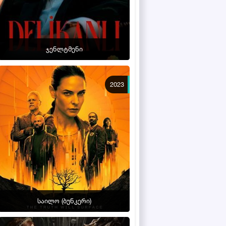
ჯენლტმენი
2023
საილო (ბუნკერი)