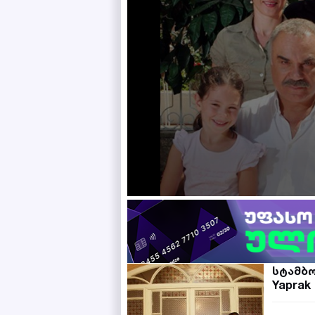
სტამბ
Yaprak