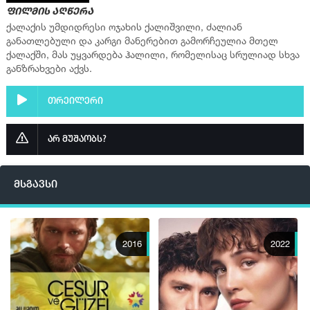
ფილმის აღწერა
სერია 16
ქალაქის უმდიდრესი ოჯახის ქალიშვილი, ძალიან
განათლებული და კარგი მანერებით გამორჩეულია მთელ
სერია 17
ქალაქში, მას უყვარდება ჰალილი, რომელისაც სრულიად სხვა
სერია 18
განზრახვები აქვს.
სერია 19
თრეილერი
სერია 20
სერია 21
არ მუშაობს?
სერია 22
სერია 23
მსგავსი
სერია 24
სერია 25
სერია 26
2016
2022
სერია 27
სერია 28
სერია 29