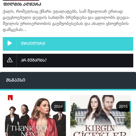
ფილმის აღწერა
სერია 16
ქალს, რომელსაც ქმარი უღალატებს, სამ შვილთან ერთად
გაუცხოებული დედის სახლში ბრუნდება და ცდილობს დედა-
სერია 17
შვილის ურთიერთობის გაუმჯობესებას და ახალი ცხოვრების
სერია 18
დაწყებას...
სერია 19
თრეილერი
სერია 20
სერია 21
არ მუშაობს?
სერია 22
სერია 23
მსგავსი
სერია 24
სერია 25
სერია 26
2024
2015
სერია 27
სერია 28
სერია 29