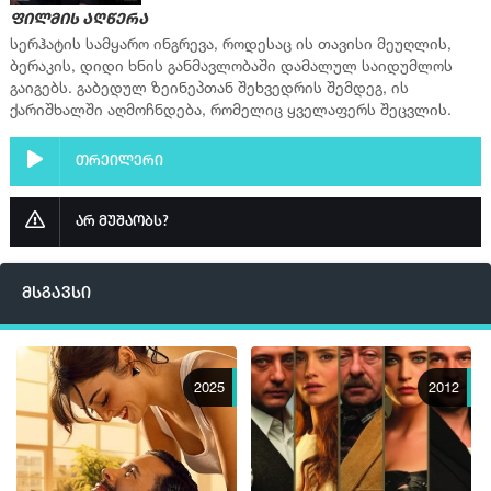
ფილმის აღწერა
სერია 16
სერჰატის სამყარო ინგრევა, როდესაც ის თავისი მეუღლის,
ბერაკის, დიდი ხნის განმავლობაში დამალულ საიდუმლოს
სერია 17
გაიგებს. გაბედულ ზეინეპთან შეხვედრის შემდეგ, ის
სერია 18
ქარიშხალში აღმოჩნდება, რომელიც ყველაფერს შეცვლის.
სერია 19
თრეილერი
სერია 20
სერია 21
არ მუშაობს?
სერია 22
სერია 23
მსგავსი
სერია 24
სერია 25
სერია 26
2025
2012
სერია 27
სერია 28
სერია 29