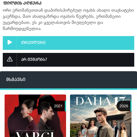
ფილმის აღწერა
სერია 16
ორი ერთმანეთთან დაპირისპირებულ ოჯახს ახალი თავსატეხი
გაუჩნდა, მათ ახალგაზრდა ოჯახის წევრებს, ერთმანეთი
სერია 17
უყვარდებათ, ეს კი ყველასთვის მიუღებელი და
წარმოუდგენელია.
სერია 18
სერია 19
თრეილერი
სერია 20
სერია 21
არ მუშაობს?
სერია 22
სერია 23
მსგავსი
სერია 24
სერია 25
2021
2026
სერია 26
სერია 27
სერია 28
სერია 29