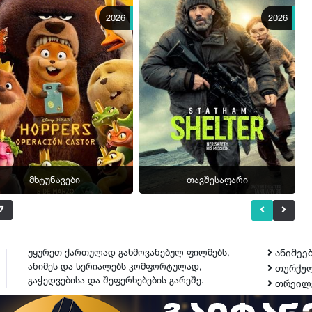
2026
2026
მხტუნავები
თავშესაფარი
7
უყურეთ ქართულად გახმოვანებულ ფილმებს,
ანიმეე
ანიმეს და სერიალებს კომფორტულად,
თურქულ
გაჭედვებისა და შეფერხებების გარეშე.
თრეილ