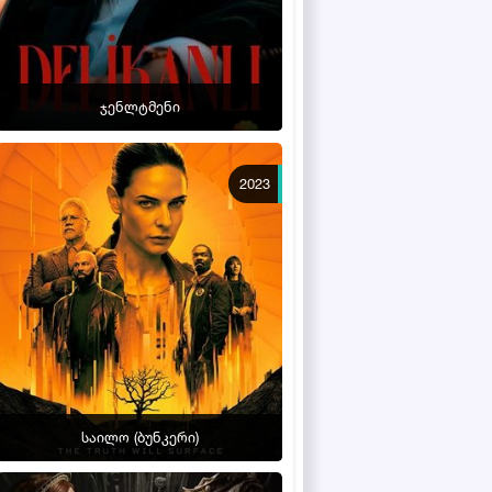
ჯენლტმენი
2023
საილო (ბუნკერი)