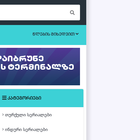
წლების მიხედვით
ბოევიკი
უკრაინული სერიალები
ეროტიული
ისტორიული
მისტიკა
კატეგორიები
მძაფრ-სიუჟეტიანი
თურქული სერიალები
საოჯახო
ინდური სერიალები
თურქული ფილმები