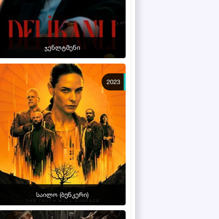
ჯენლტმენი
2023
საილო (ბუნკერი)