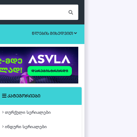
წლების მიხედვით
ბოევიკი
უკრაინული სერიალები
ეროტიული
ისტორიული
მისტიკა
კატეგორიები
მძაფრ-სიუჟეტიანი
თურქული სერიალები
საოჯახო
ინდური სერიალები
თურქული ფილმები