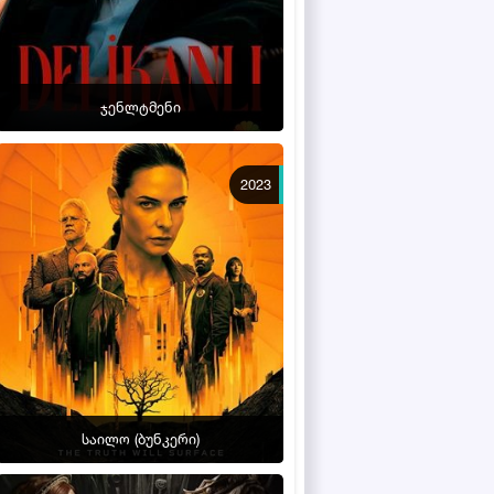
ჯენლტმენი
2023
საილო (ბუნკერი)