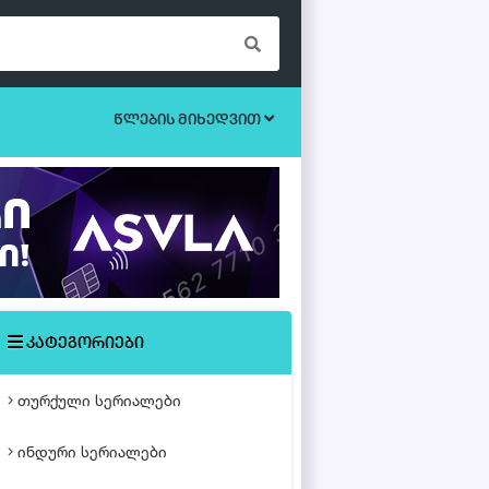
წლების მიხედვით
ბოევიკი
უკრაინული სერიალები
ეროტიული
ისტორიული
მისტიკა
კატეგორიები
მძაფრ-სიუჟეტიანი
თურქული სერიალები
საოჯახო
ინდური სერიალები
თურქული ფილმები