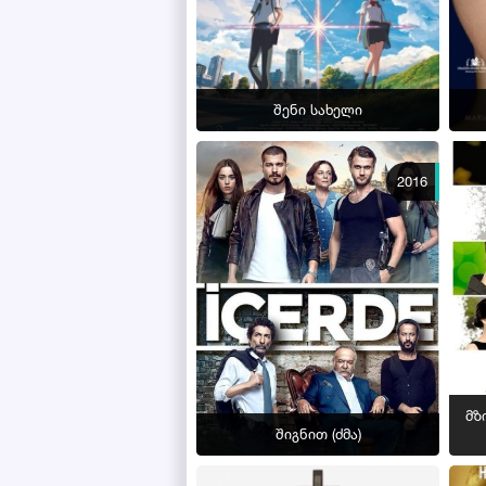
შენი სახელი
2016
მზი
შიგნით (ძმა)