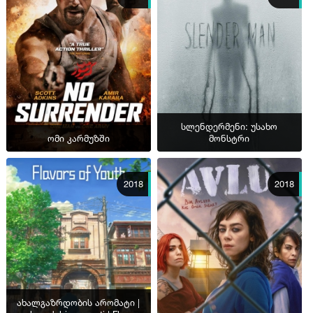
სლენდერმენი: უსახო
ომი კარმუზში
მონსტრი
2018
2018
ახალგაზრდობის არომატი |