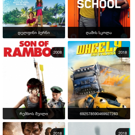
დელფინი ბერნი
ღამის სკოლა
2008
2018
რემბოს შვილი
692578590469927283
2018
2018