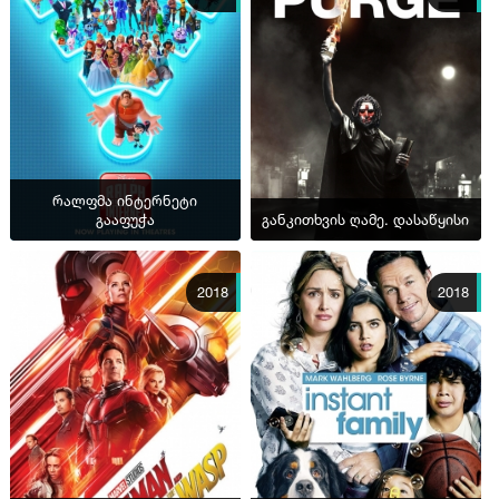
რალფმა ინტერნეტი
გააფუჭა
განკითხვის ღამე. დასაწყისი
2018
2018