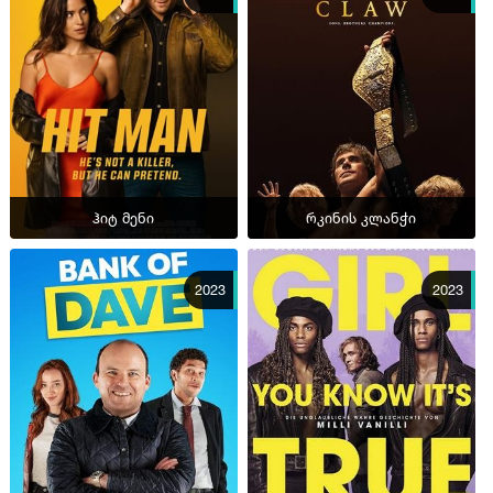
ჰიტ მენი
რკინის კლანჭი
2023
2023