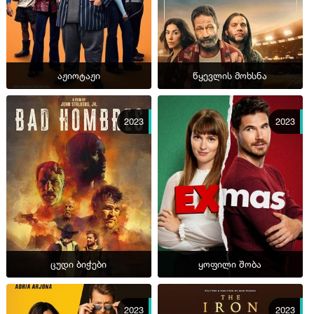
აჟიოტაჟი
წყევლის მოხსნა
2023
2023
ცუდი ბიჭები
ყოფილი შობა
2023
2023