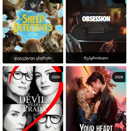
დეტექტივი ცხვრები
შეპყრობილი
2026
2026