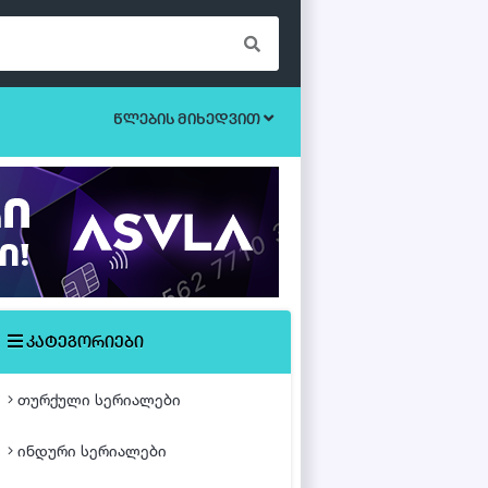
წლების მიხედვით
ბოევიკი
უკრაინული სერიალები
ეროტიული
ისტორიული
მისტიკა
კატეგორიები
მძაფრ-სიუჟეტიანი
თურქული სერიალები
საოჯახო
ინდური სერიალები
თურქული ფილმები