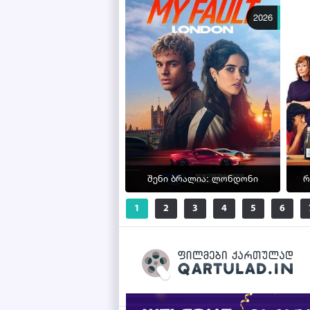
2026
შენი ბრალია: ლონდონი
რ
1
2
3
4
5
6