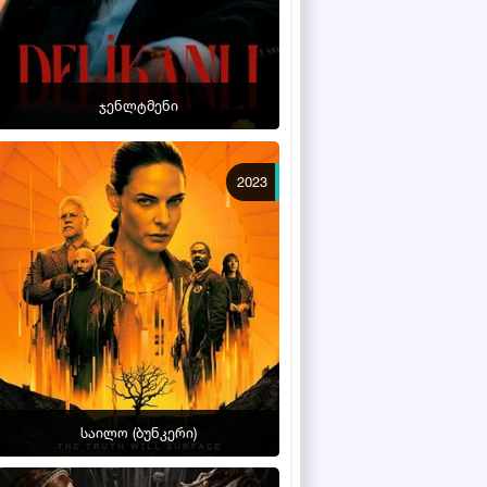
ჯენლტმენი
2023
საილო (ბუნკერი)