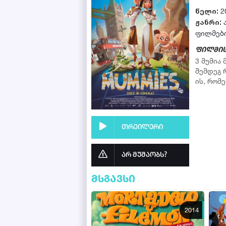
წელი:
2
ჟანრი:
ფილმებ
ფილმის
3 მუმია
შემდეგ 
ის, რომ
თრეილერი
არ მუშაობს?
მსგავსი
2014