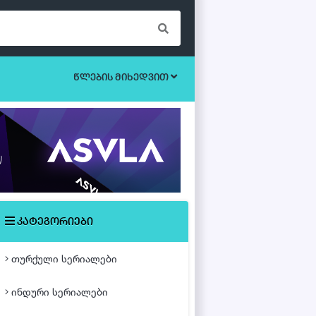
წლების მიხედვით
ბოევიკი
უკრაინული სერიალები
ეროტიული
ისტორიული
მისტიკა
კატეგორიები
მძაფრ-სიუჟეტიანი
თურქული სერიალები
საოჯახო
ინდური სერიალები
თურქული ფილმები