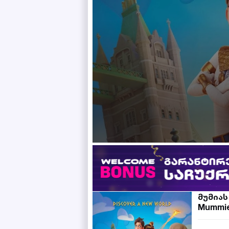
მუმია
Mummi