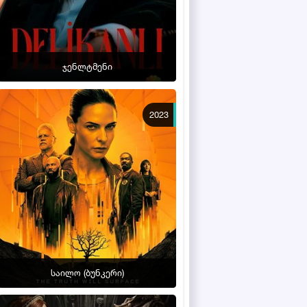
ჯენლტმენი
2023
საილო (ბუნკერი)