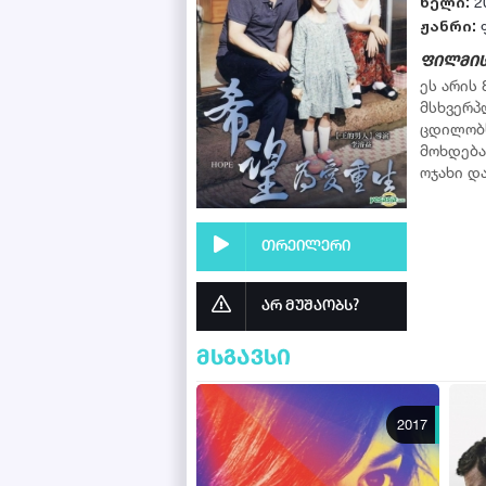
წელი:
2
ჟანრი:
ფილმის
ეს არის
მსხვერპლ
ცდილობს
მოხდება 
ოჯახი დ
თრეილერი
არ მუშაობს?
მსგავსი
2017