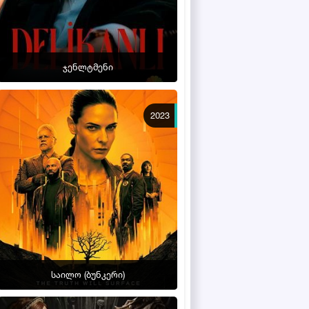
ჯენლტმენი
2023
საილო (ბუნკერი)