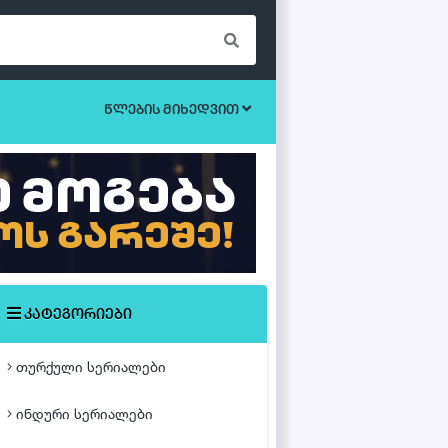
წლების მიხედვით
ბოევიკი
უკრაინული სერიალები
ეროტიული
ისტორიული
მისტიკა
კატეგორიები
მძაფრ-სიუჟეტიანი
თურქული სერიალები
საოჯახო
ინდური სერიალები
თურქული ფილმები