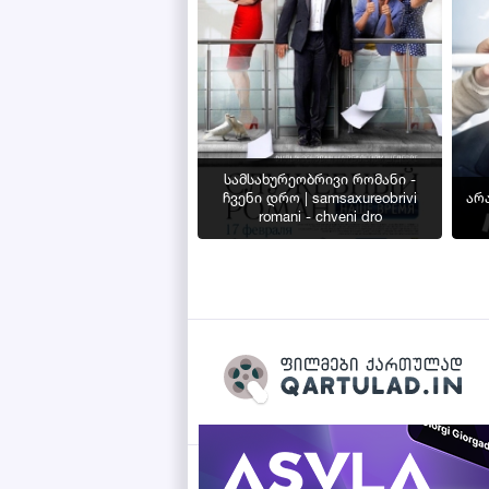
სამსახურეობრივი რომანი -
ჩვენი დრო | samsaxureobrivi
არა
romani - chveni dro
Qartulad.in © 2026