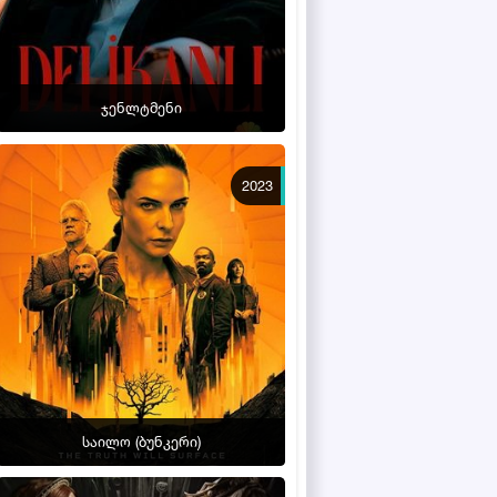
ჯენლტმენი
2023
საილო (ბუნკერი)