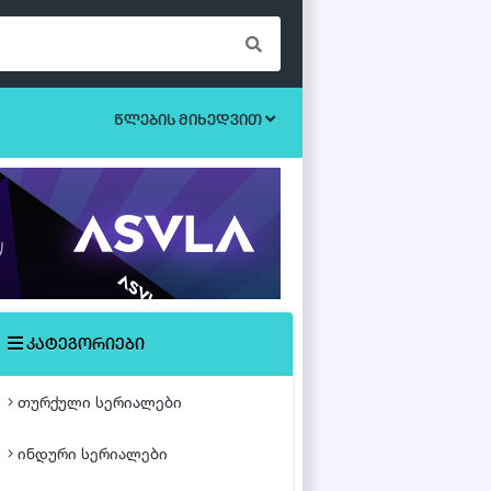
წლების მიხედვით
ბოევიკი
უკრაინული სერიალები
ეროტიული
ისტორიული
მისტიკა
კატეგორიები
მძაფრ-სიუჟეტიანი
თურქული სერიალები
საოჯახო
ინდური სერიალები
თურქული ფილმები