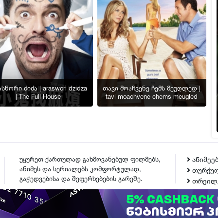
სწორი ძიძა | araswori dzidza
თავი მოაჩვენე ჩემს მეუღლედ |
| The Full House
tavi moachvene chems meugled
უყურეთ ქართულად გახმოვანებულ ფილმებს,
ანიმეე
ანიმეს და სერიალებს კომფორტულად,
თურქულ
გაჭედვებისა და შეფერხებების გარეშე.
თრეილ
ᲙᲝᲜᲢᲐᲥᲢᲘ