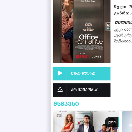
წელი:
2
ჟანრი:
ფილმის
ჯეკი ძა
„ეარ კრ
მუშაობა
თრეილერი
არ მუშაობს?
მსგავსი
2011