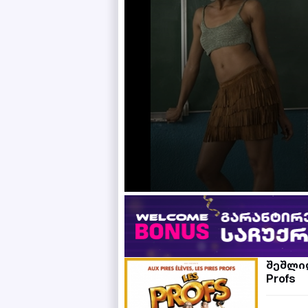
შეშლილ
Profs