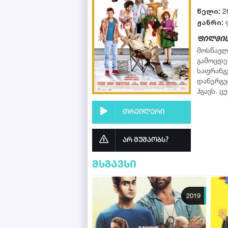
წელი:
2
ჟანრი:
ფილმის
მოსწავლ
გამოცდე
საფრანგ
დანერგვ
ჰგავს. 
თრეილერი
არ მუშაობს?
მსგავსი
2019