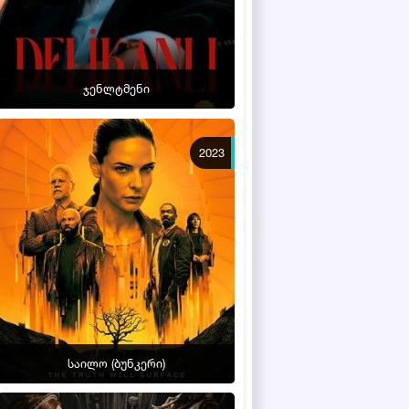
ჯენლტმენი
2023
საილო (ბუნკერი)