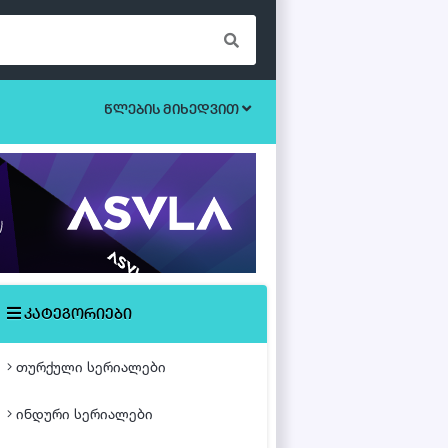
წლების მიხედვით
ბოევიკი
უკრაინული სერიალები
ეროტიული
ისტორიული
მისტიკა
კატეგორიები
მძაფრ-სიუჟეტიანი
თურქული სერიალები
საოჯახო
ინდური სერიალები
თურქული ფილმები