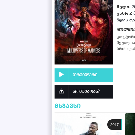
წელი:
2
ჟანრი:
წლის ფ
ფილმის
დოქტორი
შეუძლია
ბრძოლაშ
თრეილერი
არ მუშაობს?
მსგავსი
2017