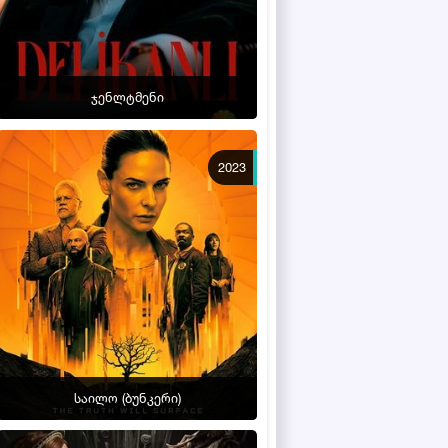
ჯენლტმენი
2023
საილო (ბუნკერი)