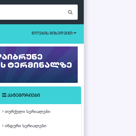
წლების მიხედვით
ბოევიკი
უკრაინული სერიალები
ეროტიული
ისტორიული
მისტიკა
კატეგორიები
მძაფრ-სიუჟეტიანი
თურქული სერიალები
საოჯახო
ინდური სერიალები
თურქული ფილმები