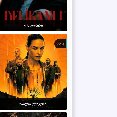
ჯენლტმენი
2023
საილო (ბუნკერი)