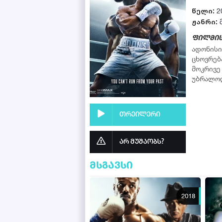
წელი:
2
ჟანრი:
ფილმის
ადონისი
ცხოვრებ
მოკრივე
უბრალო
თრეილერი
არ მუშაობს?
მსგავსი
2018