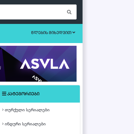
წლების მიხედვით
ბოევიკი
უკრაინული სერიალები
ეროტიული
ისტორიული
მისტიკა
კატეგორიები
მძაფრ-სიუჟეტიანი
თურქული სერიალები
საოჯახო
ინდური სერიალები
თურქული ფილმები