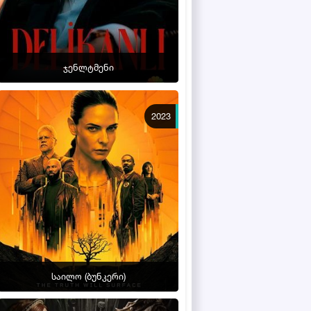
ჯენლტმენი
2023
საილო (ბუნკერი)