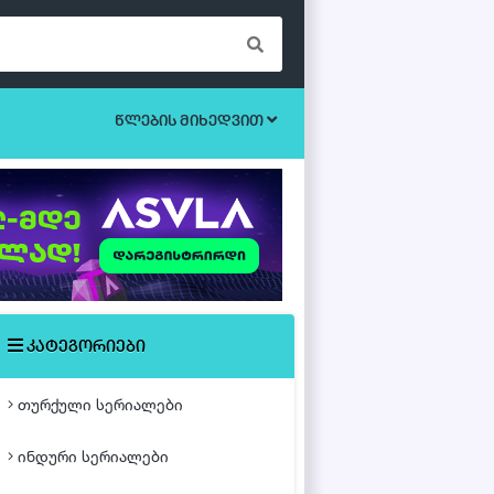
წლების მიხედვით
ბოევიკი
უკრაინული სერიალები
ეროტიული
ისტორიული
მისტიკა
კატეგორიები
მძაფრ-სიუჟეტიანი
თურქული სერიალები
საოჯახო
ინდური სერიალები
თურქული ფილმები