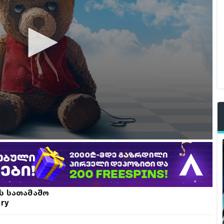
ს სათამაშო
ry