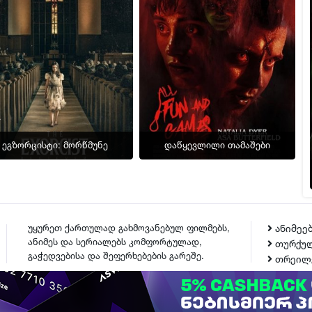
ეგზორცისტი: მორწმუნე
დაწყევლილი თამაშები
უყურეთ ქართულად გახმოვანებულ ფილმებს,
ანიმეე
ანიმეს და სერიალებს კომფორტულად,
თურქულ
გაჭედვებისა და შეფერხებების გარეშე.
თრეილ
ᲙᲝᲜᲢᲐᲥᲢᲘ