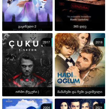
გაყინული 2
365 დღე
2017
2018
ორმო (ჩუკური )
მამაჩემი და ჩემი ვაჟიშვილი
2004
2021