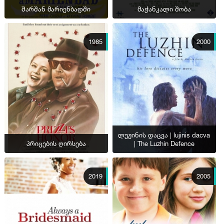
შარშან მარიენბადში
მაჭანკალი შობა
1985
2000
ლუჟინის დაცვა | lujinis dacva
პრიცების ღირსება
| The Luzhin Defence
2019
2005