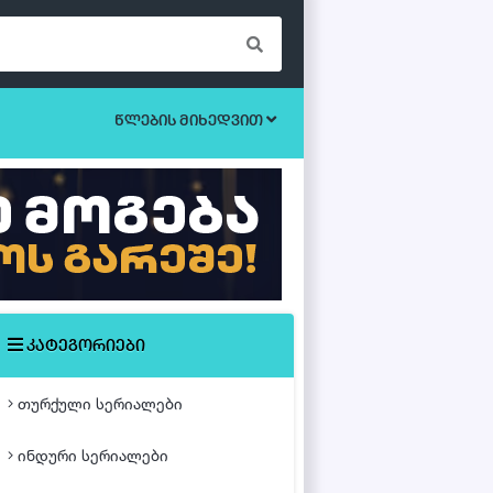
წლების მიხედვით
ბოევიკი
უკრაინული სერიალები
ეროტიული
ისტორიული
მისტიკა
კატეგორიები
მძაფრ-სიუჟეტიანი
თურქული სერიალები
საოჯახო
ინდური სერიალები
თურქული ფილმები