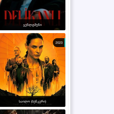
ჯენლტმენი
2023
საილო (ბუნკერი)