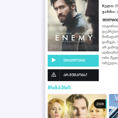
წელი:
2
ჟანრი:
ფილმის
ისტორიი
დეპრესი
მონადირ
დაწვეს,
არ გამო
აღმოაჩი
ორი წყლი
თრეილერი
ორეული
არ მუშაობს?
მსგავსი
2008