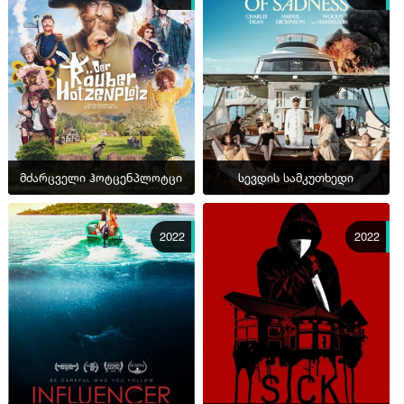
მძარცველი ჰოტცენპლოტცი
სევდის სამკუთხედი
2022
2022