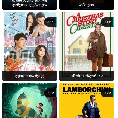
შუშის ხახვი: ამოიღე
დანების იდუმალება
პინოქიო
2021
2022
ტკბილი და მჟავე
საშობაო ისტორია 3
2022
2022