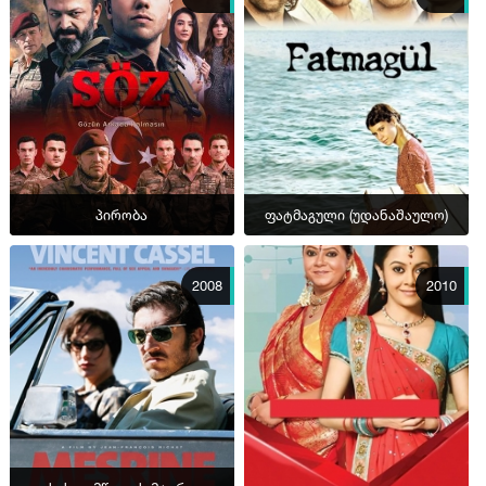
პირობა
ფატმაგული (უდანაშაულო)
2008
2010