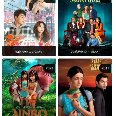
ტკბილი და მჟავე
ამაზრზენი ოჯახი
2021
2011